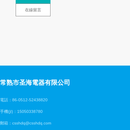
在線留言
常熟市圣海電器有限公司
電話：86-0512-52438820
手機(jī)：15050338780
郵箱：csshdq@csshdq.com