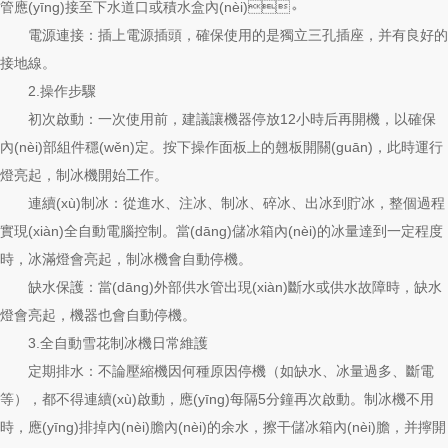
管應(yīng)接至下水道口或積水盒內(nèi)。
電源連接：插上電源插頭，確保使用的是獨立三孔插座，并有良好的
接地線。
2.操作步驟
初次啟動：一次使用前，建議讓機器停放12小時后再開機，以確保
內(nèi)部組件穩(wěn)定。按下操作面板上的翹板開關(guān)，此時運行
燈亮起，制冰機開始工作。
連續(xù)制冰：從進水、注冰、制冰、碎冰、出冰到貯冰，整個過程
實現(xiàn)全自動電腦控制。當(dāng)儲冰箱內(nèi)的冰量達到一定程度
時，冰滿燈會亮起，制冰機會自動停機。
缺水保護：當(dāng)外部供水管出現(xiàn)斷水或供水故障時，缺水
燈會亮起，機器也會自動停機。
3.全自動雪花制冰機日常維護
定期排水：不論壓縮機因何種原因停機（如缺水、冰量過多、斷電
等），都不得連續(xù)啟動，應(yīng)每隔5分鐘再次啟動。制冰機不用
時，應(yīng)排掉內(nèi)膽內(nèi)的余水，擦干儲冰箱內(nèi)膽，并擰開