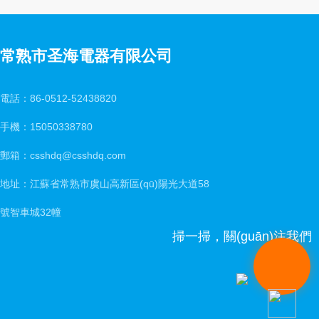
常熟市圣海電器有限公司
電話：86-0512-52438820
手機：15050338780
郵箱：csshdq@csshdq.com
地址：江蘇省常熟市虞山高新區(qū)陽光大道58
號智車城32幢
掃一掃，關(guān)注我們