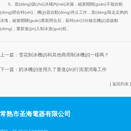
5、當(dāng)儲(chǔ)冰桶內(nèi)冰滿，磁簧開關(guān)不能自動
(dòng)閉合時(shí)，機(jī)器自動(dòng)停止工作，當(dāng)取走足夠的
冰塊，磁簧開關(guān)重新閉合后，延時(shí)3分鐘后機(jī)器啟動
(dòng)，重新進(jìn)入制冰過(guò)程。
上一篇：
雪花制冰機(jī)和其他商用制冰機(jī)一樣嗎？
下一篇：
奶冰機(jī)使用久了要進(jìn)行清潔消毒工作
[ 返回列表 ]
常熟市圣海電器有限公司