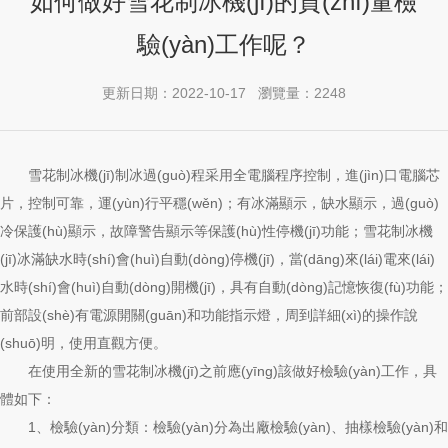
如何做好雪花制冰機(jī)的質(zhì)量檢
驗(yàn)工作呢？
更新日期：2022-10-17 瀏覽量：2248
雪花制冰機(jī)制冰過(guò)程采用全電腦程序控制，進(jìn)口電腦芯
片，控制可靠，運(yùn)行平穩(wěn)；有冰滿顯示，缺水顯示，過(guò)
冷保護(hù)顯示，故障警告顯示等保護(hù)性停機(jī)功能；雪花制冰機
(jī)冰滿缺水時(shí)會(huì)自動(dòng)停機(jī)，當(dāng)來(lái)電來(lái)
水時(shí)會(huì)自動(dòng)開機(jī)，具有自動(dòng)記憶恢復(fù)功能；
前部設(shè)有電源開關(guān)和功能指示燈，周到詳細(xì)的操作說
(shuō)明，使用直觀方便。
在使用全新的雪花制冰機(jī)之前應(yīng)該做好檢驗(yàn)工作，具
體如下：
1、檢驗(yàn)分類：檢驗(yàn)分為出廠檢驗(yàn)、抽樣檢驗(yàn)和