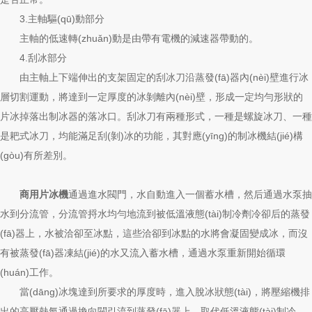
3.主軸驅(qū)動部分
主軸的低速轉(zhuǎn)動是由帶有電機的減速器帶動的。
4.刮冰部分
由主軸上下端伸出的支架固定的刮冰刀沿蒸發(fā)器內(nèi)壁進行冰
層切割運動，將達到一定厚度的冰剝離內(nèi)壁，形成一定均勻形狀的
片冰掉落出制冰器的落冰口。刮冰刀有兩種形式，一種是螺旋冰刀、一種
是耙式冰刀，均能滿足刮(剝)冰的功能，其對應(yīng)的制冰機結(jié)構
(gòu)有所差別。
商用片冰機
通過進水閥門，水自動進入一個蓄水槽，然后通過水泵抽
水到分流管，分流管捋水均勻地流到被低溫液態(tài)制冷劑冷卻后的蒸發
(fā)器上，水被洽卻至冰點，這些洽卻到冰點的水將會凝固變成冰，而沒
有被蒸發(fā)器凍結(jié)的水又流入蓄水槽，通過水泵重新開始循環
(huán)工作。
當(dāng)冰塊達到所要求的厚度時，進入脫冰狀態(tài)，將壓縮機排
出的高壓熱氣通過換向閥引流到蒸發(fā)器上，取代低溫液態(tài)制冷