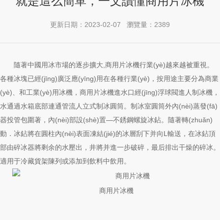
就是這么簡單，一文讀懂商用片冰機
更新日期：2023-02-07 瀏覽量：2389
隨著中國用冰市場的逐步擴大,商用片冰機行業(yè)越來越被重視。
各種冰塊已經(jīng)廣泛應(yīng)用在各種行業(yè)，按用途主要分為商業
(yè)、和工業(yè)用冰機，商用片冰機進水口經(jīng)浮球閥進人制冰機，
水通過水箱底部連通管流人立式制冰圓筒。制冰室圓筒外內(nèi)蒸發(fā)
器投管包圍著，內(nèi)部設(shè)置—不銹鋼螺旋冰鉆。隨著轉(zhuǎn)
動．冰鉆將在圓柱內(nèi)表面凍結(jié)的冰層刮下并向L輸送，在冰鉆頂
部由碎冰器將剩余的水壓出，井將并進一步破碎，最后排出干燥的碎冰。
適用于冷藏貨架陳列或添加到飲料中飲用。
商用片冰機